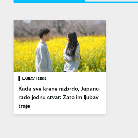
LJUBAV I SEKS
Kada sve krene nizbrdo, Japanci
rade jednu stvar: Zato im ljubav
traje