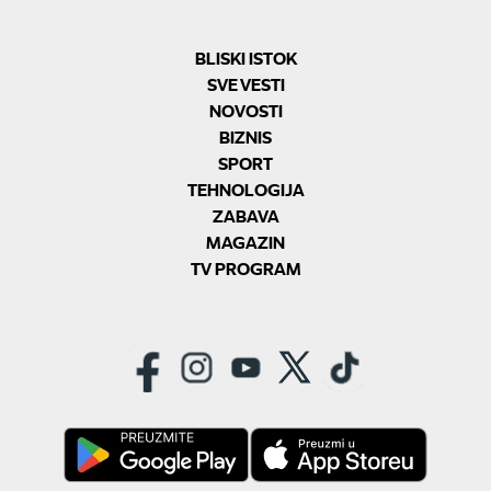
BLISKI ISTOK
SVE VESTI
NOVOSTI
BIZNIS
SPORT
TEHNOLOGIJA
ZABAVA
MAGAZIN
TV PROGRAM