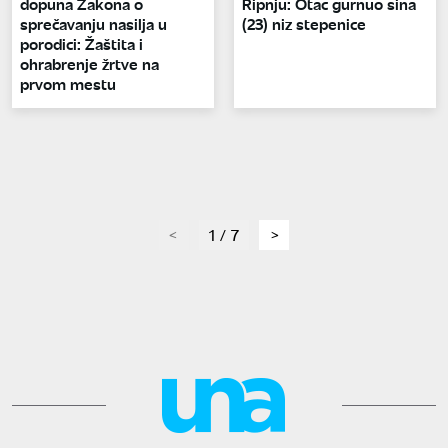
dopuna Zakona o
Ripnju: Otac gurnuo sina
sprečavanju nasilja u
(23) niz stepenice
porodici: Žaštita i
ohrabrenje žrtve na
prvom mestu
page
1 / 7
page