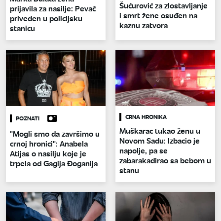
Šućurović za zlostavljanje
prijavila za nasilje: Pevač
i smrt žene osuđen na
priveden u policijsku
kaznu zatvora
stanicu
CRNA HRONIKA
POZNATI
Muškarac tukao ženu u
"Mogli smo da završimo u
Novom Sadu: Izbacio je
crnoj hronici": Anabela
napolje, pa se
Atijas o nasilju koje je
zabarakadirao sa bebom u
trpela od Gagija Đoganija
stanu