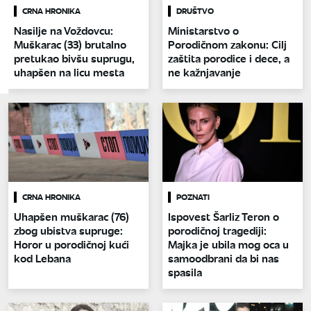
CRNA HRONIKA
DRUŠTVO
Nasilje na Voždovcu:
Ministarstvo o
Muškarac (33) brutalno
Porodičnom zakonu: Cilj
pretukao bivšu suprugu,
zaštita porodice i dece, a
uhapšen na licu mesta
ne kažnjavanje
CRNA HRONIKA
POZNATI
Uhapšen muškarac (76)
Ispovest Šarliz Teron o
zbog ubistva supruge:
porodičnoj tragediji:
Horor u porodičnoj kući
Majka je ubila mog oca u
kod Lebana
samoodbrani da bi nas
spasila