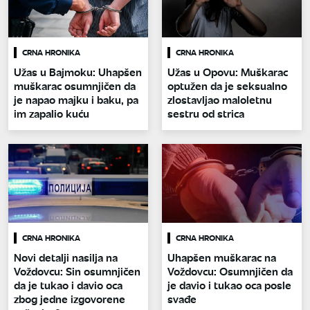
CRNA HRONIKA
CRNA HRONIKA
Užas u Bajmoku: Uhapšen
Užas u Opovu: Muškarac
muškarac osumnjičen da
optužen da je seksualno
je napao majku i baku, pa
zlostavljao maloletnu
im zapalio kuću
sestru od strica
CRNA HRONIKA
CRNA HRONIKA
Novi detalji nasilja na
Uhapšen muškarac na
Voždovcu: Sin osumnjičen
Voždovcu: Osumnjičen da
da je tukao i davio oca
je davio i tukao oca posle
zbog jedne izgovorene
svađe