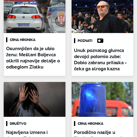
CRNA HRONIKA
POZNATI
Osumnjičen da je ubio
Unuk poznatog glumca
ženu: Meštani Boljevca
devojci polomio zube:
otkrili najnovije detalje o
Dobio zabranu prilaska -
odbeglom Zlatku
čeka ga stroga kazna
DRUŠTVO
CRNA HRONIKA
Najavljena izmena i
Porodično nasilje u