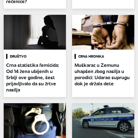
rečenice?
DRUŠTVO
CRNA HRONIKA
Crna statistika femicida:
Muškarac u Zemunu
Od 14 žena ubijenih u
uhapšen zbog nasilja u
Srbiji ove godine, šest
porodici: Udarao suprugu
prijavljivalo da su žrtve
dok je držala dete
nasilja