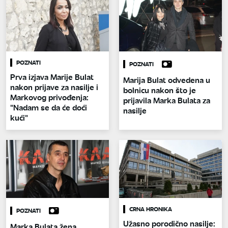
POZNATI
POZNATI
Prva izjava Marije Bulat
Marija Bulat odvedena u
nakon prijave za nasilje i
bolnicu nakon što je
Markovog privođenja:
prijavila Marka Bulata za
"Nadam se da će doći
nasilje
kući"
CRNA HRONIKA
POZNATI
Užasno porodično nasilje:
Marka Bulata žena