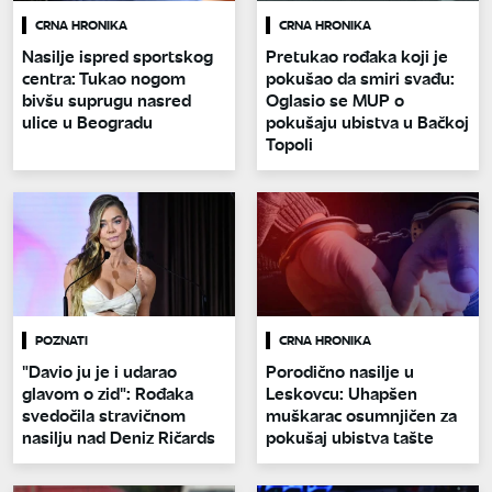
CRNA HRONIKA
CRNA HRONIKA
Nasilje ispred sportskog
Pretukao rođaka koji je
centra: Tukao nogom
pokušao da smiri svađu:
bivšu suprugu nasred
Oglasio se MUP o
ulice u Beogradu
pokušaju ubistva u Bačkoj
Topoli
POZNATI
CRNA HRONIKA
"Davio ju je i udarao
Porodično nasilje u
glavom o zid": Rođaka
Leskovcu: Uhapšen
svedočila stravičnom
muškarac osumnjičen za
nasilju nad Deniz Ričards
pokušaj ubistva tašte