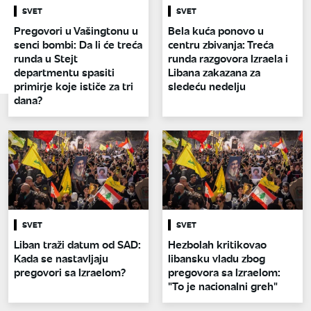
SVET
SVET
Pregovori u Vašingtonu u
Bela kuća ponovo u
senci bombi: Da li će treća
centru zbivanja: Treća
runda u Stejt
runda razgovora Izraela i
departmentu spasiti
Libana zakazana za
primirje koje ističe za tri
sledeću nedelju
dana?
SVET
SVET
Liban traži datum od SAD:
Hezbolah kritikovao
Kada se nastavljaju
libansku vladu zbog
pregovori sa Izraelom?
pregovora sa Izraelom:
"To je nacionalni greh"