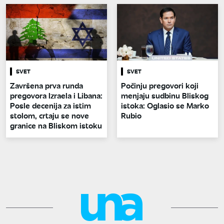
SVET
SVET
Završena prva runda
Počinju pregovori koji
pregovora Izraela i Libana:
menjaju sudbinu Bliskog
Posle decenija za istim
istoka: Oglasio se Marko
stolom, crtaju se nove
Rubio
granice na Bliskom istoku