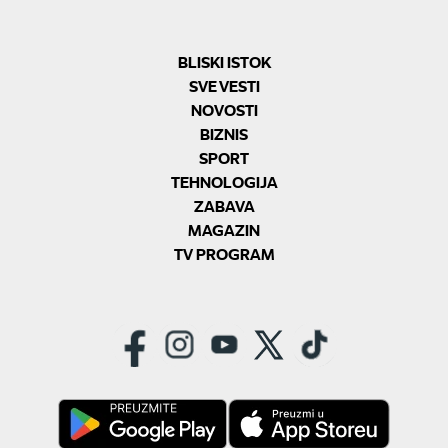
BLISKI ISTOK
SVE VESTI
NOVOSTI
BIZNIS
SPORT
TEHNOLOGIJA
ZABAVA
MAGAZIN
TV PROGRAM