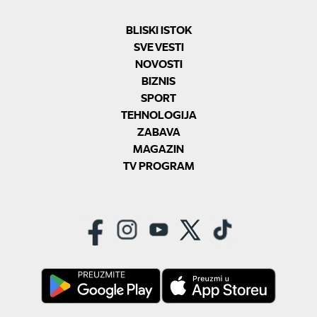
BLISKI ISTOK
SVE VESTI
NOVOSTI
BIZNIS
SPORT
TEHNOLOGIJA
ZABAVA
MAGAZIN
TV PROGRAM