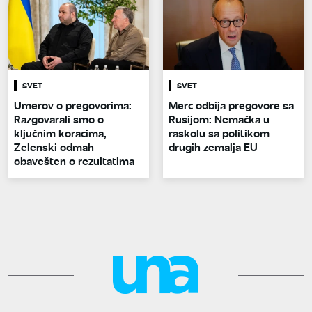
SVET
SVET
Umerov o pregovorima:
Merc odbija pregovore sa
Razgovarali smo o
Rusijom: Nemačka u
ključnim koracima,
raskolu sa politikom
Zelenski odmah
drugih zemalja EU
obavešten o rezultatima