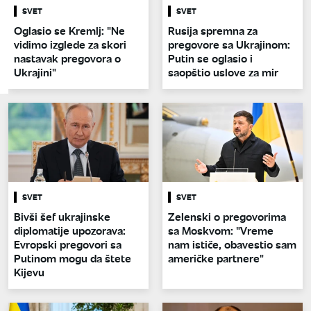
SVET
SVET
Oglasio se Kremlj: "Ne
Rusija spremna za
vidimo izglede za skori
pregovore sa Ukrajinom:
nastavak pregovora o
Putin se oglasio i
Ukrajini"
saopštio uslove za mir
SVET
SVET
Bivši šef ukrajinske
Zelenski o pregovorima
diplomatije upozorava:
sa Moskvom: "Vreme
Evropski pregovori sa
nam ističe, obavestio sam
Putinom mogu da štete
američke partnere"
Kijevu