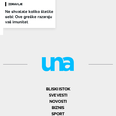
ZDRAVLJE
Ne shvatate koliko štetite
sebi: Ove greške razaraju
vaš imunitet
BLISKI ISTOK
SVE VESTI
NOVOSTI
BIZNIS
SPORT