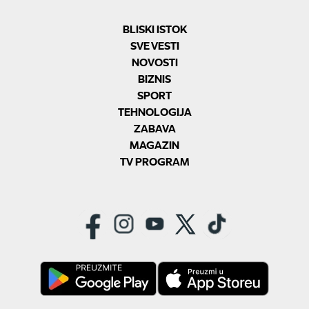
BLISKI ISTOK
SVE VESTI
NOVOSTI
BIZNIS
SPORT
TEHNOLOGIJA
ZABAVA
MAGAZIN
TV PROGRAM