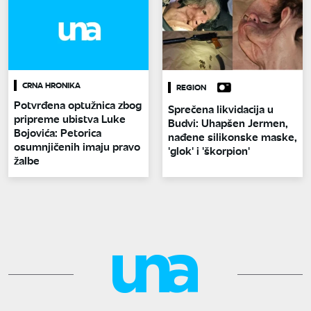
CRNA HRONIKA
REGION
Potvrđena optužnica zbog
Sprečena likvidacija u
pripreme ubistva Luke
Budvi: Uhapšen Jermen,
Bojovića: Petorica
nađene silikonske maske,
osumnjičenih imaju pravo
'glok' i 'škorpion'
žalbe