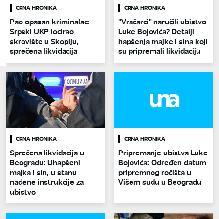
CRNA HRONIKA
CRNA HRONIKA
Pao opasan kriminalac:
"Vračarci" naručili ubistvo
Srpski UKP locirao
Luke Bojovića? Detalji
skrovište u Skoplju,
hapšenja majke i sina koji
sprečena likvidacija
su pripremali likvidaciju
CRNA HRONIKA
CRNA HRONIKA
Sprečena likvidacija u
Pripremanje ubistva Luke
Beogradu: Uhapšeni
Bojovića: Određen datum
majka i sin, u stanu
pripremnog ročišta u
nađene instrukcije za
Višem sudu u Beogradu
ubistvo