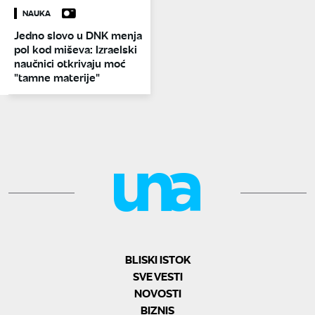
NAUKA
Jedno slovo u DNK menja
pol kod miševa: Izraelski
naučnici otkrivaju moć
"tamne materije"
BLISKI ISTOK
SVE VESTI
NOVOSTI
BIZNIS