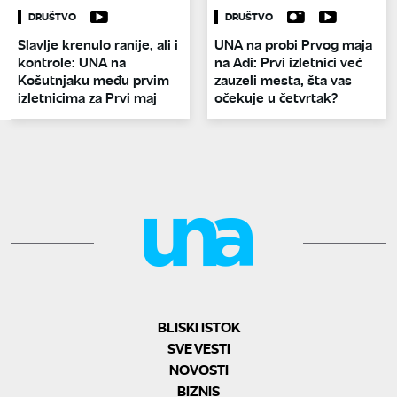
DRUŠTVO
DRUŠTVO
Slavlje krenulo ranije, ali i
UNA na probi Prvog maja
kontrole: UNA na
na Adi: Prvi izletnici već
Košutnjaku među prvim
zauzeli mesta, šta vas
izletnicima za Prvi maj
očekuje u četvrtak?
BLISKI ISTOK
SVE VESTI
NOVOSTI
BIZNIS