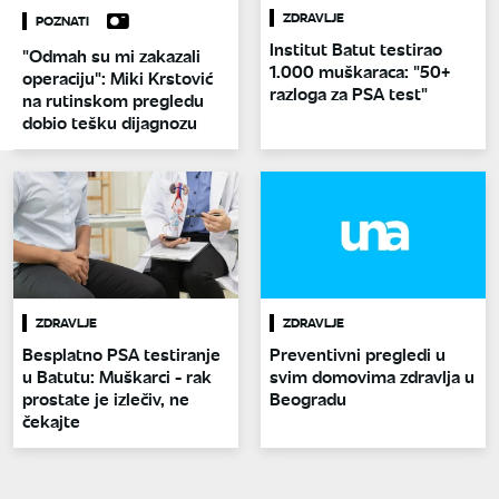
ZDRAVLJE
POZNATI
Institut Batut testirao
"Odmah su mi zakazali
1.000 muškaraca: "50+
operaciju": Miki Krstović
razloga za PSA test"
na rutinskom pregledu
dobio tešku dijagnozu
ZDRAVLJE
ZDRAVLJE
Besplatno PSA testiranje
Preventivni pregledi u
u Batutu: Muškarci - rak
svim domovima zdravlja u
prostate je izlečiv, ne
Beogradu
čekajte