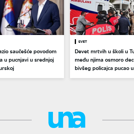
SVET
razio saučešće povodom
Devet mrtvih u školi u T
a u pucnjavi u srednjoj
među njima osmoro dece
Turskoj
bivšeg policajca pucao u
učionicama, novi detalji