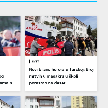
SVET
Novi bilans horora u Turskoj: Broj
og
mrtvih u masakru u školi
olama na
porastao na deset