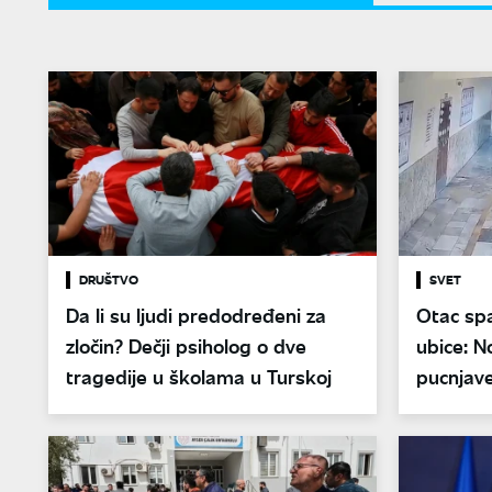
DRUŠTVO
SVET
Da li su ljudi predodređeni za
Otac sp
zločin? Dečji psiholog o dve
ubice: No
tragedije u školama u Turskoj
pucnjave