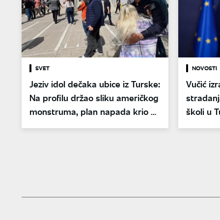
SVET
NOVOSTI
Jeziv idol dečaka ubice iz Turske:
Vučić iz
Na profilu držao sliku američkog
stradanj
monstruma, plan napada krio u
školi u 
kompjuteru