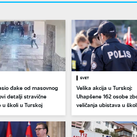
SVET
asio đake od masovnog
Velika akcija u Turskoj:
vi detalji stravične
Uhapšene 162 osobe zb
 u školi u Turskoj
veličanja ubistava u šk
društvenim mrežama