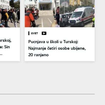
SVET
urskoj,
Pucnjava u školi u Turskoj:
: Sin
Najmanje četiri osobe ubijene,
20 ranjeno
 masakra