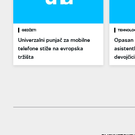
GEDŽETI
TEHNOLO
Univerzalni punjač za mobilne
Opasan i
telefone stiže na evropska
asistent
tržišta
devojčic
struju