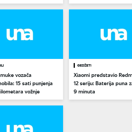
LI
GEDŽETI
 muke vozača
Xiaomi predstavio Redm
obila: 15 sati punjenja
12 seriju: Baterija puna
ilometara vožnje
9 minuta