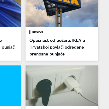
REGION
o
Opasnost od požara: IKEA u
e punjač
Hrvatskoj povlači određene
prenosne punjače