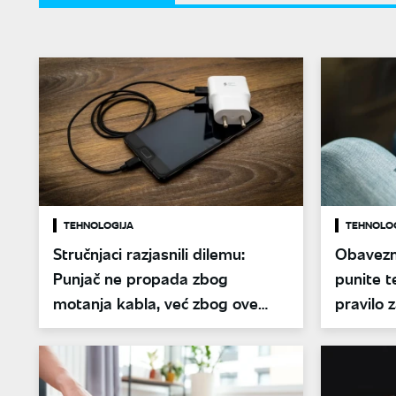
TEHNOLOGIJA
TEHNOLO
Stručnjaci razjasnili dilemu:
Obavezn
Punjač ne propada zbog
punite t
motanja kabla, već zbog ove
pravilo 
greške