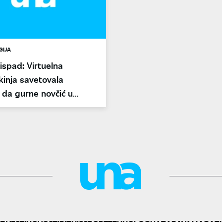
GIJA
spad: Virtuelna
kinja savetovala
i da gurne novčić u