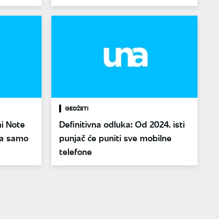
GEDŽETI
i Note
Definitivna odluka: Od 2024. isti
 za samo
punjač će puniti sve mobilne
telefone