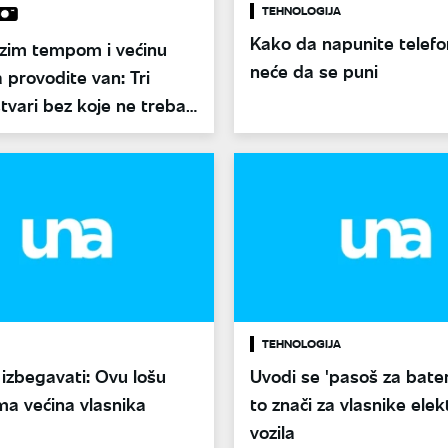
TEHNOLOGIJA
Kako da napunite telefon
rzim tempom i većinu
neće da se puni
provodite van: Tri
stvari bez koje ne treba
kuće
TEHNOLOGIJA
 izbegavati: Ovu lošu
Uvodi se 'pasoš za bateri
ma većina vlasnika
to znači za vlasnike ele
vozila