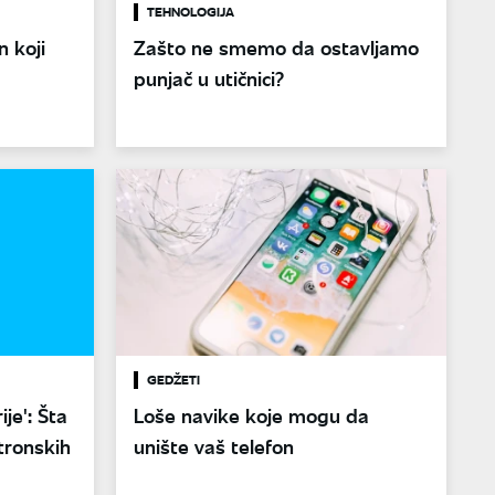
TEHNOLOGIJA
 koji
Zašto ne smemo da ostavljamo
punjač u utičnici?
GEDŽETI
je': Šta
Loše navike koje mogu da
ktronskih
unište vaš telefon