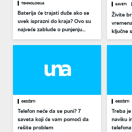
TEHNOLOGIJA
SAVETI
Baterija će trajati duže ako se
Živite b
uvek isprazni do kraja? Ovo su
vremena 
najveće zablude o punjenju
ključne 
mobilnog telefona
izaći iz 
GEDŽETI
GEDŽETI
Telefon neće da se puni? 7
Treba je
saveta koji će vam pomoći da
naviku i
rešite problem
telefona