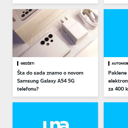
GEDŽETI
AUTOMOBI
Šta do sada znamo o novom
Paklene
Samsung Galaxy A54 5G
elektrom
telefonu?
za 400 k