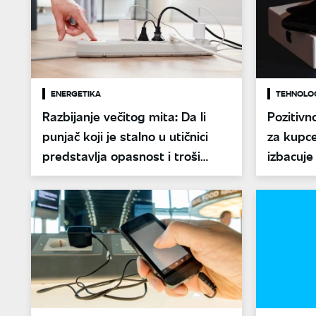
ENERGETIKA
TEHNOLO
Razbijanje večitog mita: Da li
Pozitivn
punjač koji je stalno u utičnici
za kupce
predstavlja opasnost i troši
izbacuje
struju?