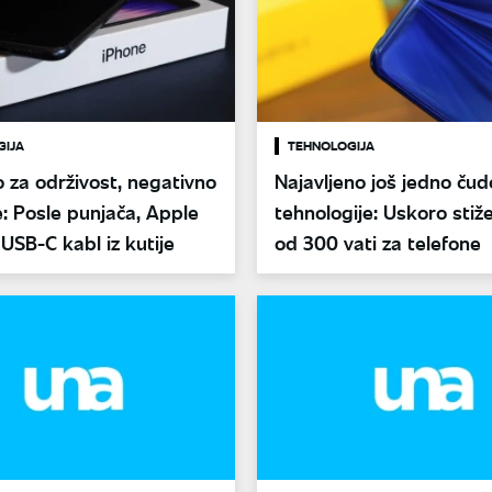
GIJA
TEHNOLOGIJA
o za održivost, negativno
Najavljeno još jedno čud
: Posle punjača, Apple
tehnologije: Uskoro stiž
 USB-C kabl iz kutije
od 300 vati za telefone