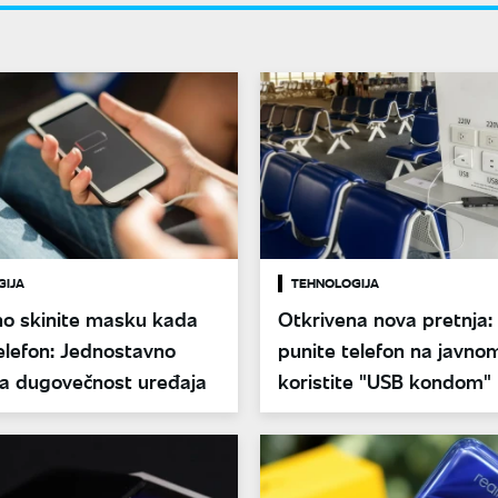
GIJA
TEHNOLOGIJA
o skinite masku kada
Otkrivena nova pretnja:
elefon: Jednostavno
punite telefon na javno
za dugovečnost uređaja
koristite "USB kondom"