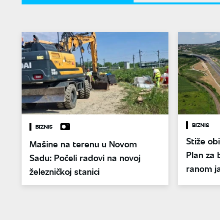
BIZNIS
BIZNIS
Stiže ob
Mašine na terenu u Novom
Plan za 
Sadu: Počeli radovi na novoj
ranom j
železničkoj stanici