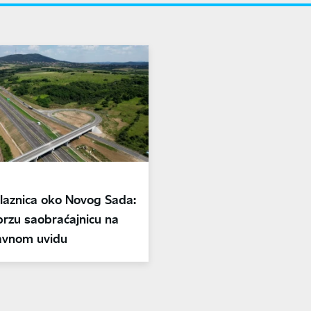
ilaznica oko Novog Sada:
brzu saobraćajnicu na
avnom uvidu