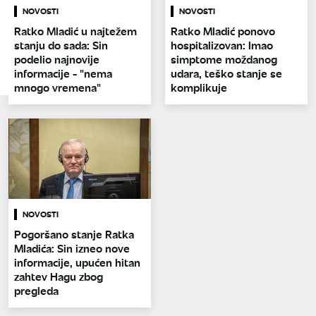
NOVOSTI
NOVOSTI
Ratko Mladić u najtežem
Ratko Mladić ponovo
stanju do sada: Sin
hospitalizovan: Imao
podelio najnovije
simptome moždanog
informacije - "nema
udara, teško stanje se
mnogo vremena"
komplikuje
NOVOSTI
Pogoršano stanje Ratka
Mladića: Sin izneo nove
informacije, upućen hitan
zahtev Hagu zbog
pregleda