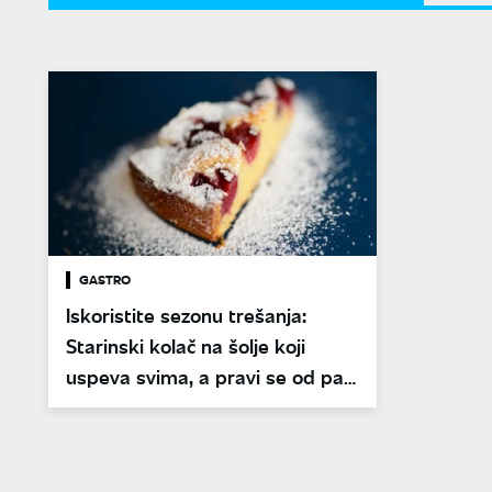
GASTRO
Iskoristite sezonu trešanja:
Starinski kolač na šolje koji
uspeva svima, a pravi se od par
sastojaka