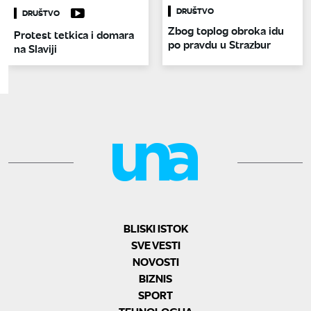
DRUŠTVO
DRUŠTVO
Zbog toplog obroka idu
Protest tetkica i domara
po pravdu u Strazbur
na Slaviji
BLISKI ISTOK
SVE VESTI
NOVOSTI
BIZNIS
SPORT