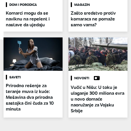
DOM I PORODICA
MAGAZIN
Komarci mogu da se
Zašto sredstvo protiv
naviknu na repelent i
komaraca ne pomaže
nastave da ujedaju
samo vama?
SAVETI
NOVOSTI
Prirodno rešenje za
Vučić u Nišu: U toku je
teranje muva iz kuće:
ulaganje 300 miliona evra
Mešavina dva prirodna
u novo domaće
sastojka čini čuda za 10
naoružanje za Vojsku
minuta
Srbije