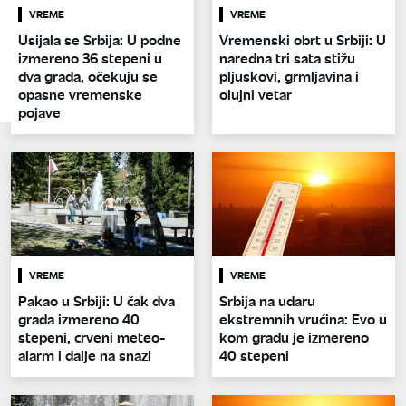
VREME
VREME
Usijala se Srbija: U podne
Vremenski obrt u Srbiji: U
izmereno 36 stepeni u
naredna tri sata stižu
dva grada, očekuju se
pljuskovi, grmljavina i
opasne vremenske
olujni vetar
pojave
VREME
VREME
Pakao u Srbiji: U čak dva
Srbija na udaru
grada izmereno 40
ekstremnih vrućina: Evo u
stepeni, crveni meteo-
kom gradu je izmereno
alarm i dalje na snazi
40 stepeni