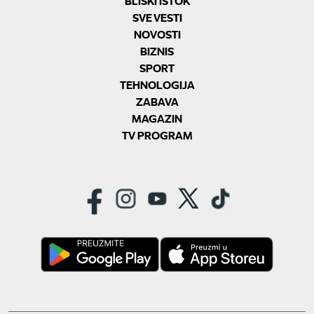
BLISKI ISTOK
SVE VESTI
NOVOSTI
BIZNIS
SPORT
TEHNOLOGIJA
ZABAVA
MAGAZIN
TV PROGRAM