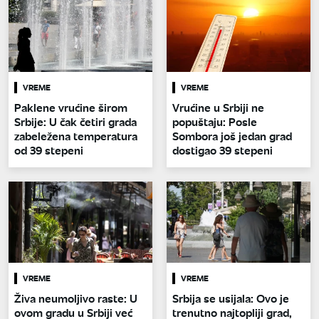
VREME
VREME
Paklene vrućine širom
Vrućine u Srbiji ne
Srbije: U čak četiri grada
popuštaju: Posle
zabeležena temperatura
Sombora još jedan grad
od 39 stepeni
dostigao 39 stepeni
VREME
VREME
Živa neumoljivo raste: U
Srbija se usijala: Ovo je
ovom gradu u Srbiji već
trenutno najtopliji grad,