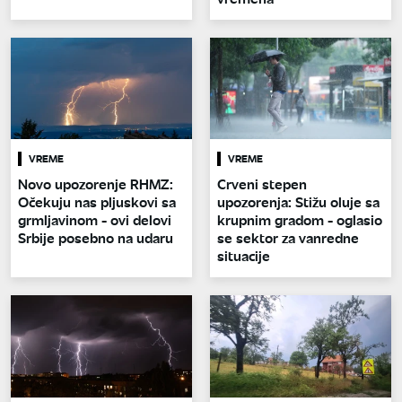
VREME
VREME
Novo upozorenje RHMZ:
Crveni stepen
Očekuju nas pljuskovi sa
upozorenja: Stižu oluje sa
grmljavinom - ovi delovi
krupnim gradom - oglasio
Srbije posebno na udaru
se sektor za vanredne
situacije