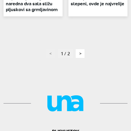
naredna dva sata stižu
stepeni, ovde je najvrelije
pljuskovi sa grmljavinom
page
1 / 2
page