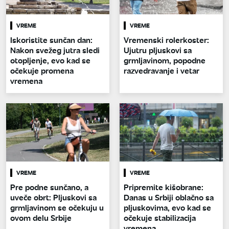
VREME
VREME
Iskoristite sunčan dan:
Vremenski rolerkoster:
Nakon svežeg jutra sledi
Ujutru pljuskovi sa
otopljenje, evo kad se
grmljavinom, popodne
očekuje promena
razvedravanje i vetar
vremena
VREME
VREME
Pre podne sunčano, a
Pripremite kišobrane:
uveče obrt: Pljuskovi sa
Danas u Srbiji oblačno sa
grmljavinom se očekuju u
pljuskovima, evo kad se
ovom delu Srbije
očekuje stabilizacija
vremena