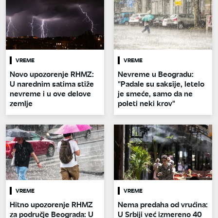
VREME
VREME
Novo upozorenje RHMZ:
Nevreme u Beogradu:
U narednim satima stiže
"Padale su saksije, letelo
nevreme i u ove delove
je smeće, samo da ne
zemlje
poleti neki krov"
VREME
VREME
Hitno upozorenje RHMZ
Nema predaha od vrućina:
za područje Beograda: U
U Srbiji već izmereno 40