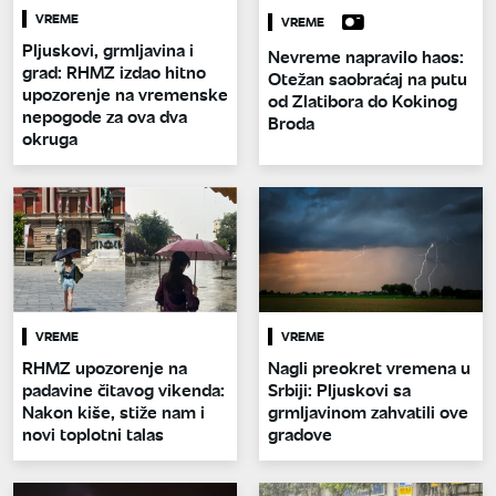
VREME
VREME
Pljuskovi, grmljavina i
Nevreme napravilo haos:
grad: RHMZ izdao hitno
Otežan saobraćaj na putu
upozorenje na vremenske
od Zlatibora do Kokinog
nepogode za ova dva
Broda
okruga
VREME
VREME
RHMZ upozorenje na
Nagli preokret vremena u
padavine čitavog vikenda:
Srbiji: Pljuskovi sa
Nakon kiše, stiže nam i
grmljavinom zahvatili ove
novi toplotni talas
gradove