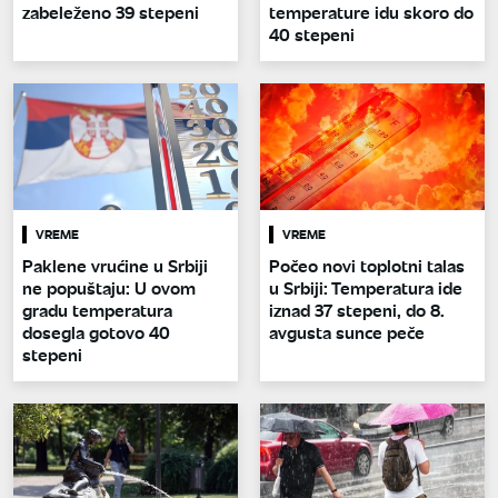
zabeleženo 39 stepeni
temperature idu skoro do
40 stepeni
VREME
VREME
Paklene vrućine u Srbiji
Počeo novi toplotni talas
ne popuštaju: U ovom
u Srbiji: Temperatura ide
gradu temperatura
iznad 37 stepeni, do 8.
dosegla gotovo 40
avgusta sunce peče
stepeni