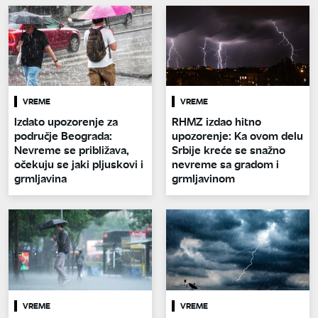
VREME
VREME
Izdato upozorenje za
RHMZ izdao hitno
područje Beograda:
upozorenje: Ka ovom delu
Nevreme se približava,
Srbije kreće se snažno
očekuju se jaki pljuskovi i
nevreme sa gradom i
grmljavina
grmljavinom
VREME
VREME