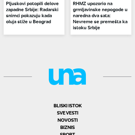
Pljuskovi potopili delove
RHMZ upozorio na
zapadne Srbije: Radarski
grmljavinske nepogode u
snimci pokazuju kada
naredna dva sata:
oluja stiže u Beograd
Nevreme se premešta ka
istoku Srbije
BLISKI ISTOK
SVE VESTI
NOVOSTI
BIZNIS
SPORT