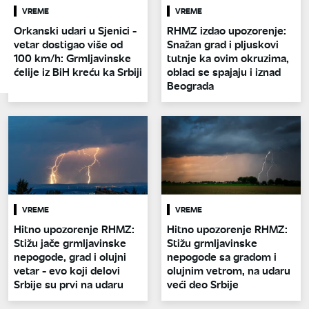
VREME
VREME
Orkanski udari u Sjenici -
RHMZ izdao upozorenje:
vetar dostigao više od
Snažan grad i pljuskovi
100 km/h: Grmljavinske
tutnje ka ovim okruzima,
ćelije iz BiH kreću ka Srbiji
oblaci se spajaju i iznad
Beograda
VREME
VREME
Hitno upozorenje RHMZ:
Hitno upozorenje RHMZ:
Stižu jače grmljavinske
Stižu grmljavinske
nepogode, grad i olujni
nepogode sa gradom i
vetar - evo koji delovi
olujnim vetrom, na udaru
Srbije su prvi na udaru
veći deo Srbije