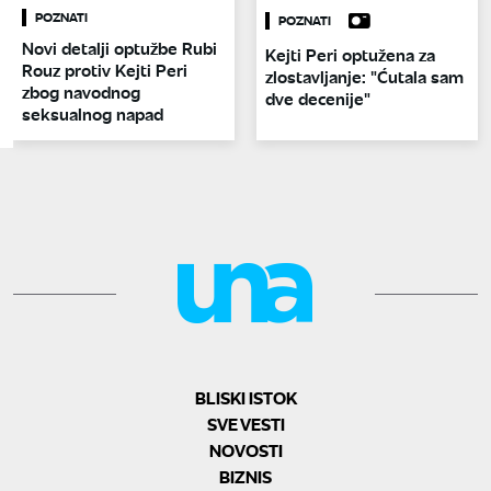
POZNATI
POZNATI
Novi detalji optužbe Rubi
Kejti Peri optužena za
Rouz protiv Kejti Peri
zlostavljanje: "Ćutala sam
zbog navodnog
dve decenije"
seksualnog napad
BLISKI ISTOK
SVE VESTI
NOVOSTI
BIZNIS