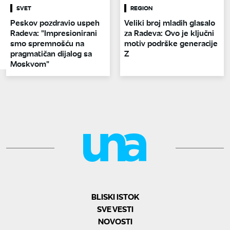
SVET
REGION
Peskov pozdravio uspeh
Veliki broj mladih glasalo
Radeva: "Impresionirani
za Radeva: Ovo je ključni
smo spremnošću na
motiv podrške generacije
pragmatičan dijalog sa
Z
Moskvom"
BLISKI ISTOK
SVE VESTI
NOVOSTI