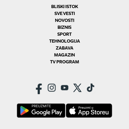
BLISKI ISTOK
SVE VESTI
NOVOSTI
BIZNIS
SPORT
TEHNOLOGIJA
ZABAVA
MAGAZIN
TV PROGRAM