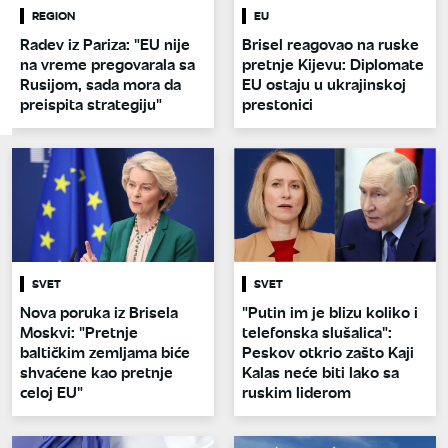
REGION
EU
Radev iz Pariza: "EU nije
Brisel reagovao na ruske
na vreme pregovarala sa
pretnje Kijevu: Diplomate
Rusijom, sada mora da
EU ostaju u ukrajinskoj
preispita strategiju"
prestonici
SVET
SVET
Nova poruka iz Brisela
"Putin im je blizu koliko i
Moskvi: "Pretnje
telefonska slušalica":
baltičkim zemljama biće
Peskov otkrio zašto Kaji
shvaćene kao pretnje
Kalas neće biti lako sa
celoj EU"
ruskim liderom