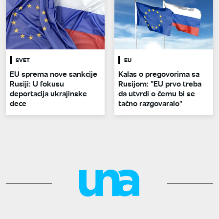
SVET
EU
EU sprema nove sankcije
Kalas o pregovorima sa
Rusiji: U fokusu
Rusijom: "EU prvo treba
deportacija ukrajinske
da utvrdi o čemu bi se
dece
tačno razgovaralo"