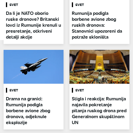
SVET
SVET
Da li je NATO oborio
Rumunija podigla
ruske dronove? Britanski
borbene avione zbog
lovci iz Rumunije krenuli u
ruskih dronova:
presretanje, otkriveni
Stanovnici upozoreni da
detalji akcije
potraže skloništa
SVET
SVET
Drama na granici:
Stigla i reakcija: Rumunija
Rumunija podigla
najavila pokretanje
borbene avione zbog
pitanja ruskog drona pred
dronova, odjeknule
Generalnom skupštinom
eksplozije
UN