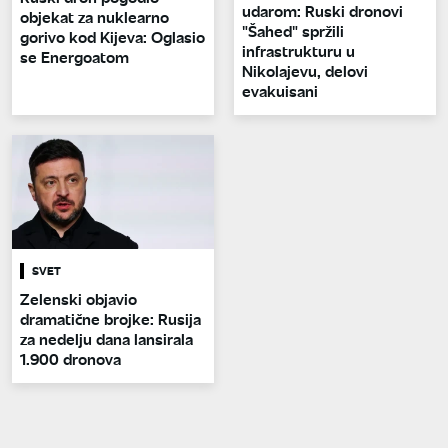
udarom: Ruski dronovi
objekat za nuklearno
"Šahed" spržili
gorivo kod Kijeva: Oglasio
infrastrukturu u
se Energoatom
Nikolajevu, delovi
evakuisani
SVET
Zelenski objavio
dramatične brojke: Rusija
za nedelju dana lansirala
1.900 dronova