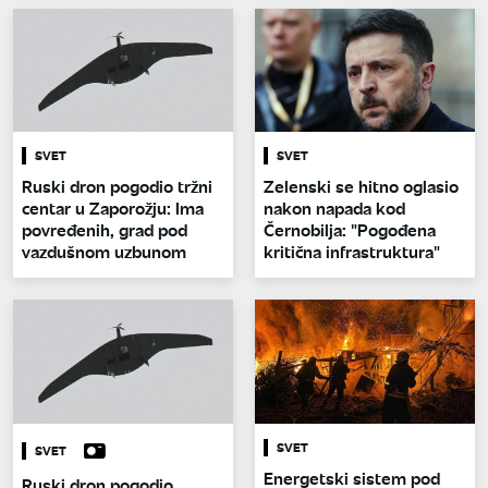
SVET
SVET
Ruski dron pogodio tržni
Zelenski se hitno oglasio
centar u Zaporožju: Ima
nakon napada kod
povređenih, grad pod
Černobilja: "Pogođena
vazdušnom uzbunom
kritična infrastruktura"
SVET
SVET
Energetski sistem pod
Ruski dron pogodio