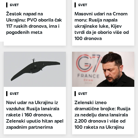
SVET
SVET
Žestok napad na
Masovni udari na Crnom
Ukrajinu: PVO oborila čak
moru: Rusija napala
117 ruskih dronova, ima i
ukrajinske luke, Kijev
pogođenih meta
tvrdi da je oborio više od
100 dronova
SVET
SVET
Novi udar na Ukrajinu iz
Zelenski izneo
vazduha: Rusija lansirala
dramatične brojke: Rusija
rakete i 160 dronova,
za nedelju dana lansirala
Zelenski uputio hitan apel
2.200 dronova i više od
zapadnim partnerima
100 raketa na Ukrajinu