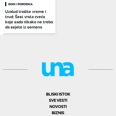
DOM I PORODICA
Uzalud trošite vreme i
trud: Šest vrsta cveća
koje sada nikako ne treba
da sejete iz semena
BLISKI ISTOK
SVE VESTI
NOVOSTI
BIZNIS