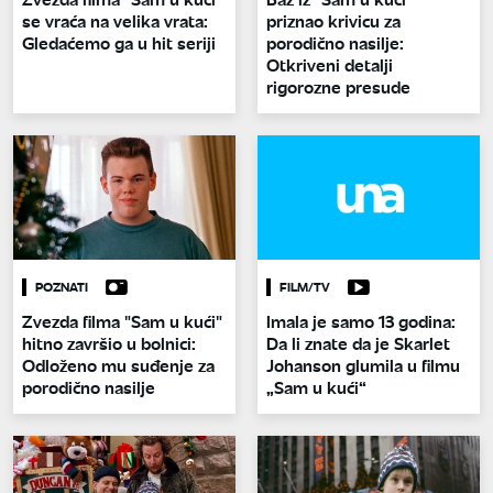
se vraća na velika vrata:
priznao krivicu za
Gledaćemo ga u hit seriji
porodično nasilje:
Otkriveni detalji
rigorozne presude
POZNATI
FILM/TV
Zvezda filma "Sam u kući"
Imala je samo 13 godina:
hitno završio u bolnici:
Da li znate da je Skarlet
Odloženo mu suđenje za
Johanson glumila u filmu
porodično nasilje
„Sam u kući“