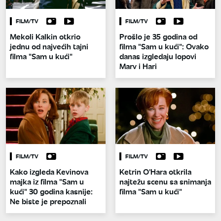
FILM/TV
FILM/TV
Mekoli Kalkin otkrio
Prošlo je 35 godina od
jednu od najvećih tajni
filma "Sam u kući": Ovako
filma "Sam u kući"
danas izgledaju lopovi
Marv i Hari
FILM/TV
FILM/TV
Kako izgleda Kevinova
Ketrin O'Hara otkrila
majka iz filma "Sam u
najtežu scenu sa snimanja
kući" 30 godina kasnije:
filma "Sam u kući"
Ne biste je prepoznali