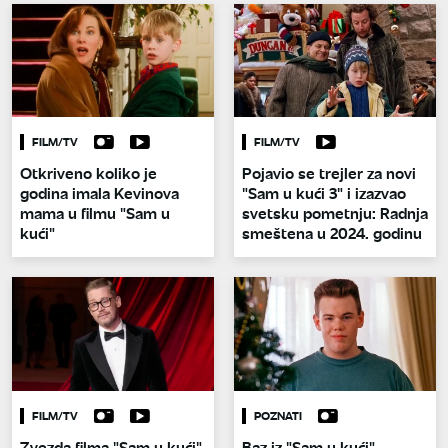
FILM/TV
FILM/TV
Otkriveno koliko je
Pojavio se trejler za novi
godina imala Kevinova
"Sam u kući 3" i izazvao
mama u filmu "Sam u
svetsku pometnju: Radnja
kući"
smeštena u 2024. godinu
FILM/TV
POZNATI
Zvezda filma "Sam u kući"
Baz iz "Sam u kući"