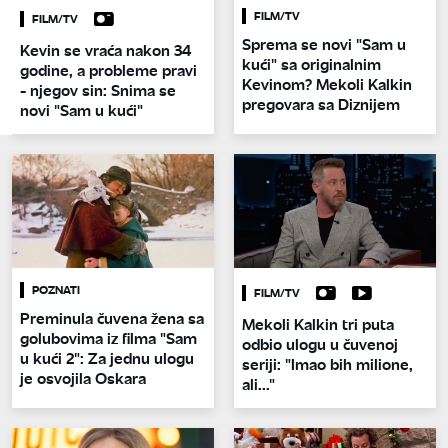
FILM/TV
FILM/TV
Sprema se novi "Sam u
Kevin se vraća nakon 34
kući" sa originalnim
godine, a probleme pravi
Kevinom? Mekoli Kalkin
- njegov sin: Snima se
pregovara sa Diznijem
novi "Sam u kući"
POZNATI
FILM/TV
Preminula čuvena žena sa
Mekoli Kalkin tri puta
golubovima iz filma "Sam
odbio ulogu u čuvenoj
u kući 2": Za jednu ulogu
seriji: "Imao bih milione,
je osvojila Oskara
ali..."