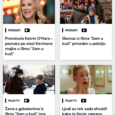
POZNATI
POZNATI
Preminula Ketrin O’Hara -
Glumac iz filma "Sam u
poznata po ulozi Kevinove
kući" priveden u policiju
majke u filmu "Sam u
kući"
FILM/TV
FILM/TV
Žena s golubovima iz
Ljudi su tek sada shvatili
filma "Sam u kući" ima
kako je Kevin zapravo