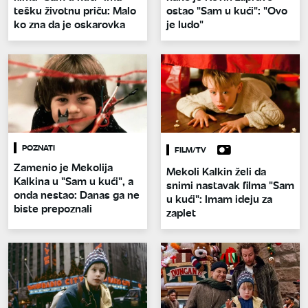
tešku životnu priču: Malo
ostao "Sam u kući": "Ovo
ko zna da je oskarovka
je ludo"
POZNATI
FILM/TV
Zamenio je Mekolija
Mekoli Kalkin želi da
Kalkina u "Sam u kući", a
snimi nastavak filma "Sam
onda nestao: Danas ga ne
u kući": Imam ideju za
biste prepoznali
zaplet