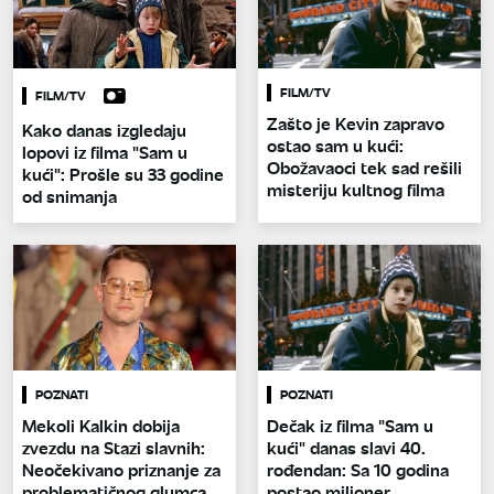
FILM/TV
FILM/TV
Zašto je Kevin zapravo
Kako danas izgledaju
ostao sam u kući:
lopovi iz filma "Sam u
Obožavaoci tek sad rešili
kući": Prošle su 33 godine
misteriju kultnog filma
od snimanja
POZNATI
POZNATI
Mekoli Kalkin dobija
Dečak iz filma "Sam u
zvezdu na Stazi slavnih:
kući" danas slavi 40.
Neočekivano priznanje za
rođendan: Sa 10 godina
problematičnog glumca
postao milioner