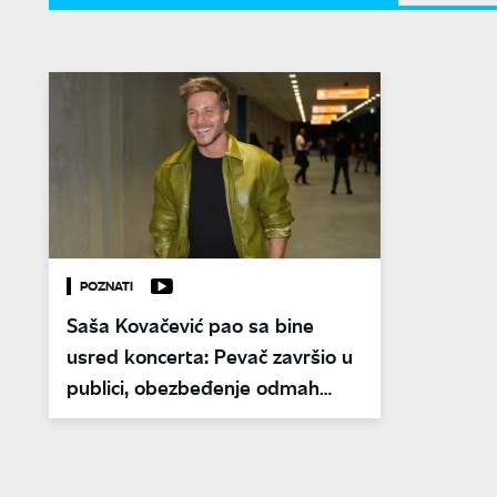
POZNATI
Saša Kovačević pao sa bine
usred koncerta: Pevač završio u
publici, obezbeđenje odmah
uletelo