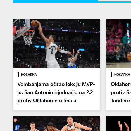
KOŠARKA
KOŠARKA
Vembanjama očitao lekciju MVP-
Oklahom
ju: San Antonio izjednačio na 2:2
protiv S
protiv Oklahome u finalu
Tandere 
Zapada