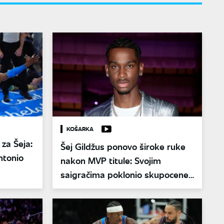
KOŠARKA
 za Šeja:
Šej Gildžus ponovo široke ruke
ntonio
nakon MVP titule: Svojim
saigračima poklonio skupocene
poklone