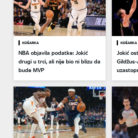
KOŠARKA
KOŠARKA
NBA objavila podatke: Jokić
Jokić os
drugi u trci, ali nije bio ni blizu da
Gildžus-
bude MVP
uzastop