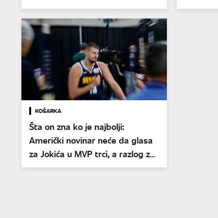
petama
KOŠARKA
Šta on zna ko je najbolji:
Američki novinar neće da glasa
za Jokića u MVP trci, a razlog za
to mu je nikad gori