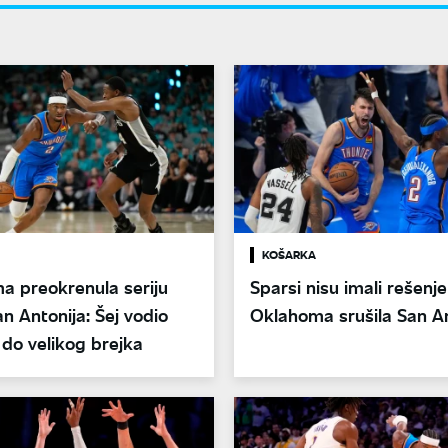
KOŠARKA
a preokrenula seriju
Sparsi nisu imali rešenje
an Antonija: Šej vodio
Oklahoma srušila San A
do velikog brejka