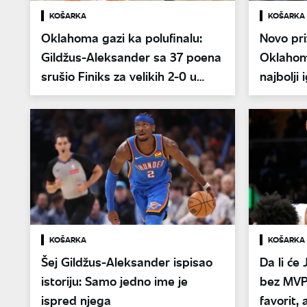
KOŠARKA
KOŠARKA
Oklahoma gazi ka polufinalu:
Novo pri
Gildžus-Aleksander sa 37 poena
Oklahom
srušio Finiks za velikih 2-0 u
najbolji
seriji
završni
KOŠARKA
KOŠARKA
Šej Gildžus-Aleksander ispisao
Da li će 
istoriju: Samo jedno ime je
bez MVP 
ispred njega
favorit,