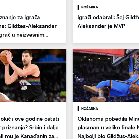
KOŠARKA
znanje za igrača
Igrači odabrali: Šej Gildž
e: Gildžes-Aleksander
Aleksander je MVP
 igrač u neizvesnim
cama
KOŠARKA
Jokić i ove godine ostati
Oklahoma pobedila Min
priznanja? Srbin i dalje
plasman u veliko finale 
 ali mu je Kanađanin za
Najbolji bio Gildžus-Ale