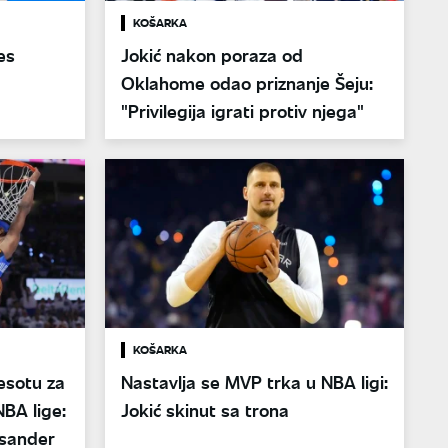
KOŠARKA
es
Jokić nakon poraza od
Oklahome odao priznanje Šeju:
"Privilegija igrati protiv njega"
KOŠARKA
esotu za
Nastavlja se MVP trka u NBA ligi:
NBA lige:
Jokić skinut sa trona
ksander