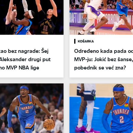
KOŠARKA
tao bez nagrade: Šej
Određeno kada pada od
Aleksander drugi put
MVP-ju: Jokić bez šanse,
no MVP NBA lige
pobednik se već zna?