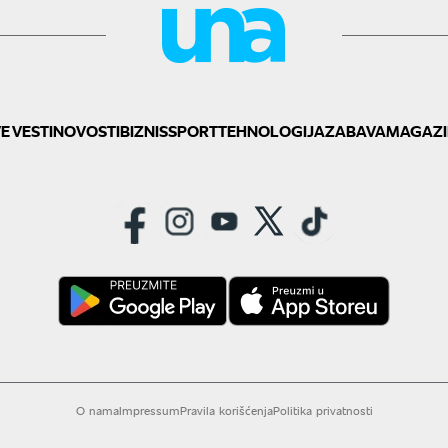
E VESTI
NOVOSTI
BIZNIS
SPORT
TEHNOLOGIJA
ZABAVA
MAGAZI
O nama
Impressum
Pravila korišćenja
Politika privatnosti