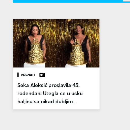
POZNATI
Seka Aleksić proslavila 45.
rođendan: Utegla se u usku
haljinu sa nikad dubljim
dekolteom