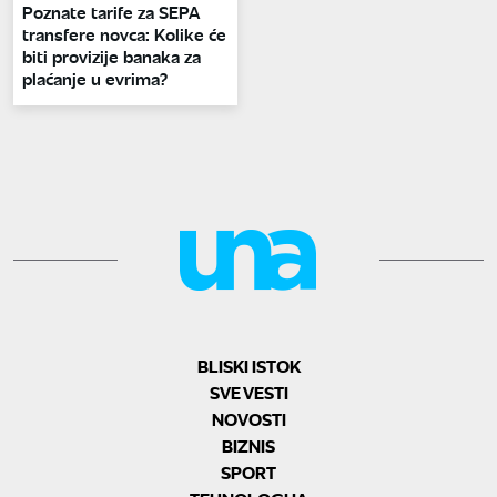
Poznate tarife za SEPA
transfere novca: Kolike će
biti provizije banaka za
plaćanje u evrima?
BLISKI ISTOK
SVE VESTI
NOVOSTI
BIZNIS
SPORT