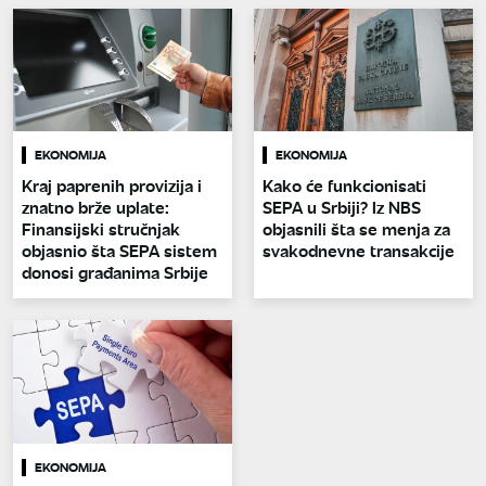
EKONOMIJA
EKONOMIJA
Kraj paprenih provizija i
Kako će funkcionisati
znatno brže uplate:
SEPA u Srbiji? Iz NBS
Finansijski stručnjak
objasnili šta se menja za
objasnio šta SEPA sistem
svakodnevne transakcije
donosi građanima Srbije
EKONOMIJA