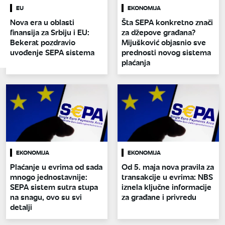
EU
EKONOMIJA
Nova era u oblasti
Šta SEPA konkretno znači
finansija za Srbiju i EU:
za džepove građana?
Bekerat pozdravio
Mijušković objasnio sve
uvođenje SEPA sistema
prednosti novog sistema
plaćanja
EKONOMIJA
EKONOMIJA
Plaćanje u evrima od sada
Od 5. maja nova pravila za
mnogo jednostavnije:
transakcije u evrima: NBS
SEPA sistem sutra stupa
iznela ključne informacije
na snagu, ovo su svi
za građane i privredu
detalji