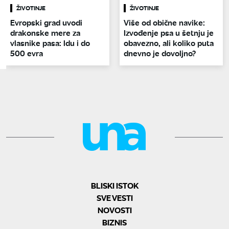
ŽIVOTINJE
ŽIVOTINJE
Evropski grad uvodi
Više od obične navike:
drakonske mere za
Izvođenje psa u šetnju je
vlasnike pasa: Idu i do
obavezno, ali koliko puta
500 evra
dnevno je dovoljno?
BLISKI ISTOK
SVE VESTI
NOVOSTI
BIZNIS