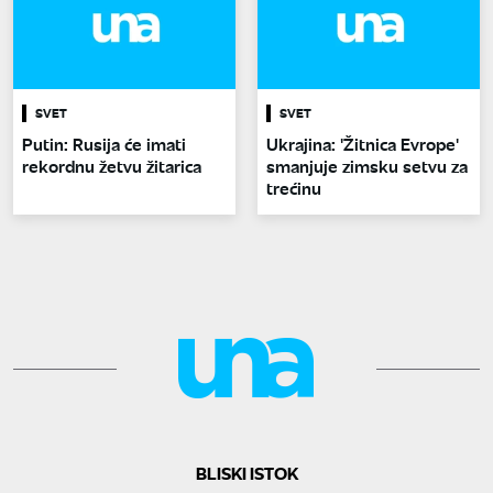
SVET
SVET
Putin: Rusija će imati
Ukrajina: 'Žitnica Evrope'
rekordnu žetvu žitarica
smanjuje zimsku setvu za
trećinu
BLISKI ISTOK