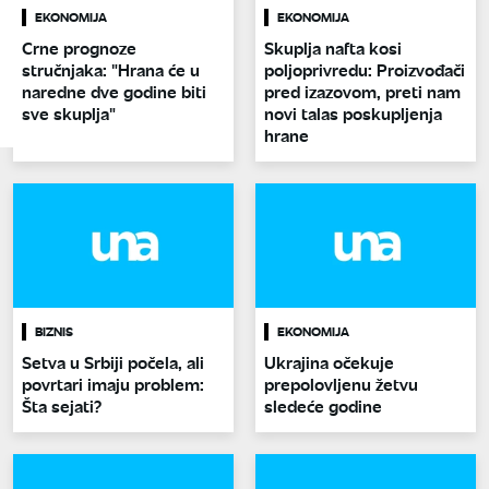
EKONOMIJA
EKONOMIJA
Crne prognoze
Skuplja nafta kosi
stručnjaka: "Hrana će u
poljoprivredu: Proizvođači
naredne dve godine biti
pred izazovom, preti nam
sve skuplja"
novi talas poskupljenja
hrane
BIZNIS
EKONOMIJA
Setva u Srbiji počela, ali
Ukrajina očekuje
povrtari imaju problem:
prepolovljenu žetvu
Šta sejati?
sledeće godine