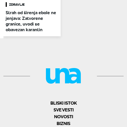
ZDRAVLJE
Strah od širenja ebole ne
jenjava: Zatvorene
granice, uvodi se
obavezan karantin
BLISKI ISTOK
SVE VESTI
NOVOSTI
BIZNIS