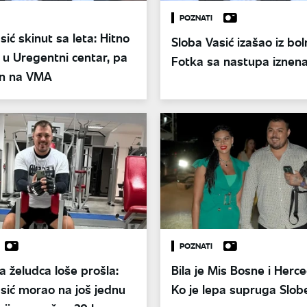
POZNATI
sić skinut sa leta: Hitno
Sloba Vasić izašao iz bol
u Uregentni centar, pa
Fotka sa nastupa iznena
n na VMA
POZNATI
a želudca loše prošla:
Bila je Mis Bosne i Herc
sić morao na još jednu
Ko je lepa supruga Slob