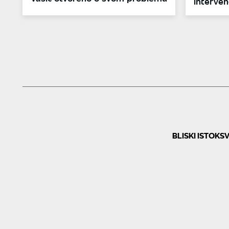
interven
BLISKI ISTOK
SV