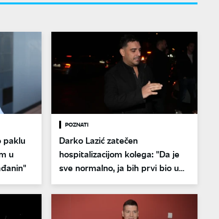
POZNATI
o paklu
Darko Lazić zatečen
am u
hospitalizacijom kolega: "Da je
ađanin"
sve normalno, ja bih prvi bio u
Lazi"