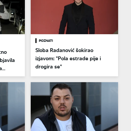
POZNATI
Sloba Radanović šokirao
tno
izjavom: "Pola estrade pije i
bjavila
drogira se"
a