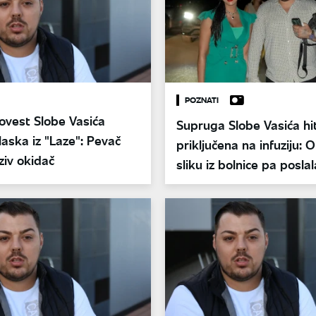
POZNATI
ovest Slobe Vasića
Supruga Slobe Vasića hi
laska iz "Laze": Pevač
priključena na infuziju: O
eziv okidač
sliku iz bolnice pa poslal
poruku