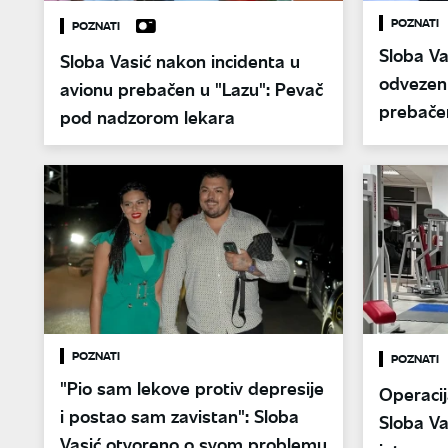
POZNATI
POZNATI
Sloba Va
Sloba Vasić nakon incidenta u
odvezen 
avionu prebačen u "Lazu": Pevač
prebače
pod nadzorom lekara
POZNATI
POZNATI
"Pio sam lekove protiv depresije
Operacij
i postao sam zavistan": Sloba
Sloba Va
Vasić otvoreno o svom problemu