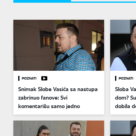
POZNATI
POZNATI
Snimak Slobe Vasića sa nastupa
Sloba Va
zabrinuo fanove: Svi
dom? Su
komentarišu samo jedno
dobila d