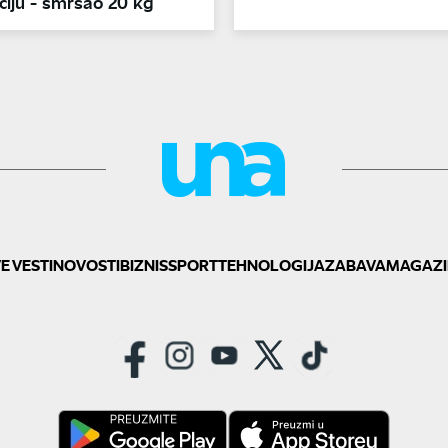
ciju - smršao 20 kg
E VESTI
NOVOSTI
BIZNIS
SPORT
TEHNOLOGIJA
ZABAVA
MAGAZI