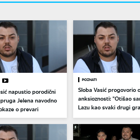
POZNATI
Sloba Vasić progovorio 
sić napustio porodični
anksioznosti: "Otišao s
pruga Jelena navodno
Lazu kao svaki drugi gr
okaze o prevari