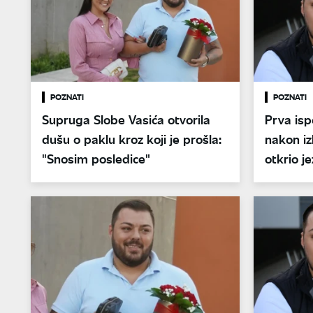
POZNATI
POZNATI
Supruga Slobe Vasića otvorila
Prva isp
dušu o paklu kroz koji je prošla:
nakon iz
"Snosim posledice"
otkrio j