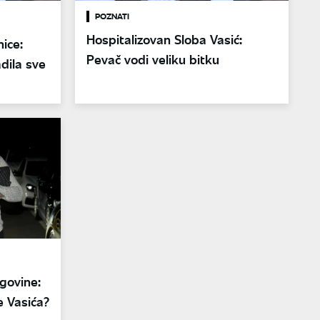
POZNATI
Hospitalizovan Sloba Vasić:
nice:
Pevač vodi veliku bitku
dila sve
egovine:
e Vasića?