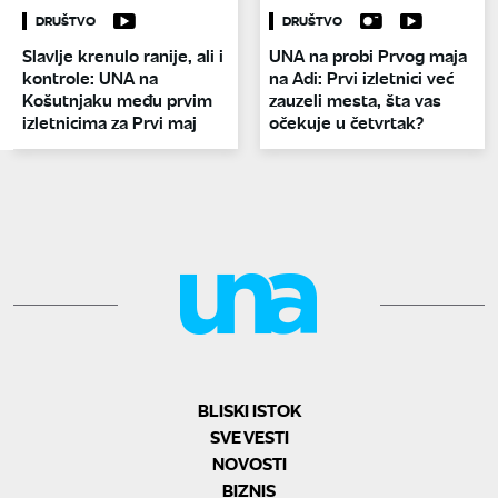
DRUŠTVO
DRUŠTVO
Slavlje krenulo ranije, ali i
UNA na probi Prvog maja
kontrole: UNA na
na Adi: Prvi izletnici već
Košutnjaku među prvim
zauzeli mesta, šta vas
izletnicima za Prvi maj
očekuje u četvrtak?
BLISKI ISTOK
SVE VESTI
NOVOSTI
BIZNIS