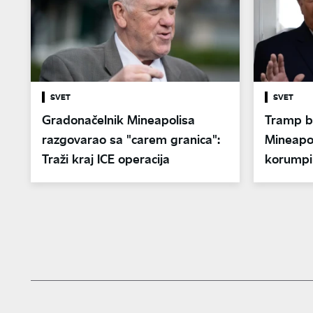
SVET
SVET
Gradonačelnik Mineapolisa
Tramp b
razgovarao sa "carem granica":
Mineapol
Traži kraj ICE operacija
korumpir
demokra