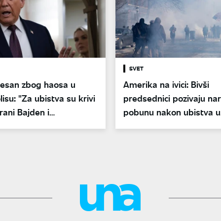
SVET
esan zbog haosa u
Amerika na ivici: Bivši
isu: "Za ubistva su krivi
predsednici pozivaju na
ani Bajden i
pobunu nakon ubistva u
te"
Mineapolisu