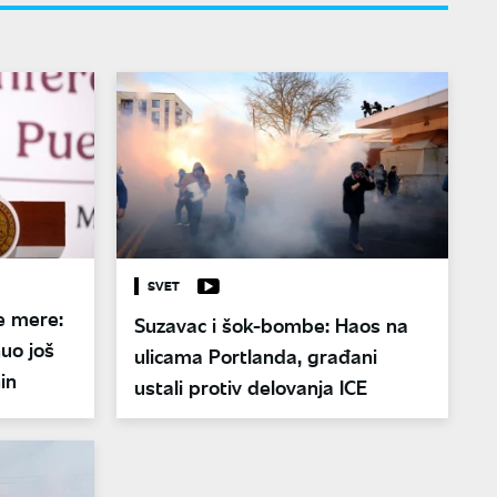
SVET
e mere:
Suzavac i šok-bombe: Haos na
uo još
ulicama Portlanda, građani
in
ustali protiv delovanja ICE