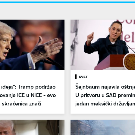
SVET
 ideja": Tramp podržao
Šejnbaum najavila oštrij
vanje ICE u NICE - evo
U pritvoru u SAD premin
 skraćenica znači
jedan meksički državljan