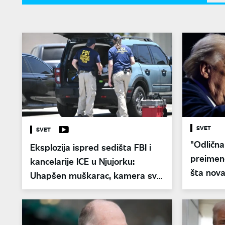
SVET
SVET
"Odlična
Eksplozija ispred sedišta FBI i
preimeno
kancelarije ICE u Njujorku:
šta nova
Uhapšen muškarac, kamera sve
snimila