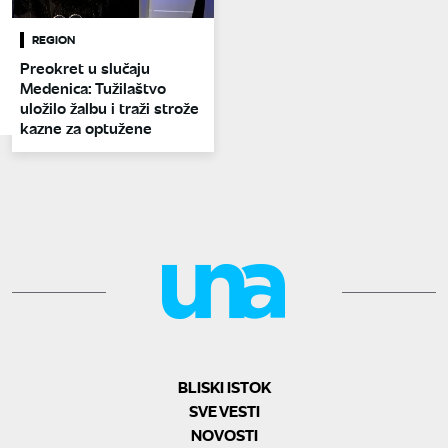
REGION
Preokret u slučaju
Medenica: Tužilaštvo
uložilo žalbu i traži strože
kazne za optužene
BLISKI ISTOK
SVE VESTI
NOVOSTI