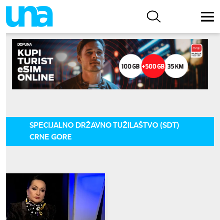
SPECIJALNO DRŽAVNO TUŽILAŠTVO (SDT)
CRNE GORE