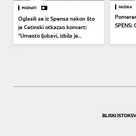
MUZIKA
POZNATI
Pomeren 
Oglasili se iz Spensa nakon što
SPENS: 
je Cetinski otkazao koncert:
"Umesto ljubavi, izbila je
zlonamernost"
BLISKI ISTOK
SV