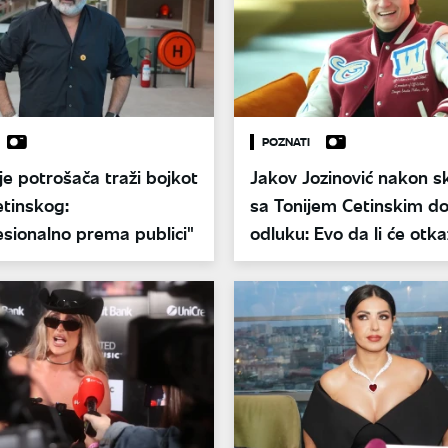
POZNATI
e potrošača traži bojkot
Jakov Jozinović nakon s
etinskog:
sa Tonijem Cetinskim d
sionalno prema publici"
odluku: Evo da li će otka
koncert u Spensu