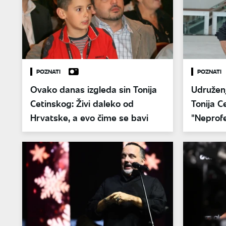
POZNATI
POZNATI
Ovako danas izgleda sin Tonija
Udruženj
Cetinskog: Živi daleko od
Tonija C
Hrvatske, a evo čime se bavi
"Neprofe