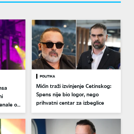
POLITIKA
Mićin traži izvinjenje Cetinskog:
nsa
Spens nije bio logor, nego
ni
prihvatni centar za izbeglice
penale od