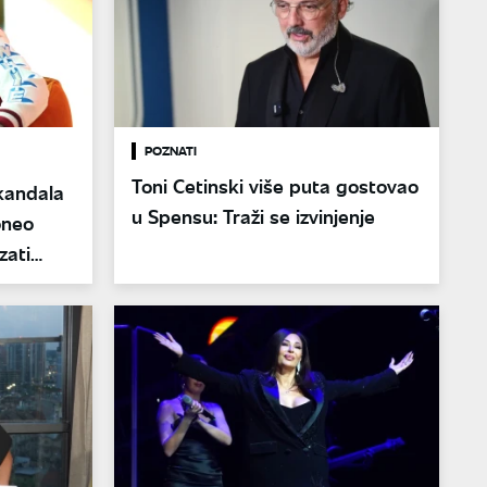
POZNATI
Toni Cetinski više puta gostovao
kandala
u Spensu: Traži se izvinjenje
oneo
zati