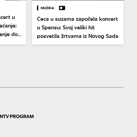
MUZIKA
cert u
Ceca u suzama započela koncert
ećanje:
u Spensu: Svoj veliki hit
ženje do
posvetila žrtvama iz Novog Sada
N
TV PROGRAM