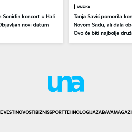
MUZIKA
Senidin koncert u Hali
Tanja Savić pomerila kon
Objavljen novi datum
Novom Sadu, ali dala ob
Ovo će biti najbolje dru
sada
E VESTI
NOVOSTI
BIZNIS
SPORT
TEHNOLOGIJA
ZABAVA
MAGAZI