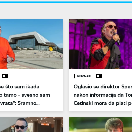
POZNATI
se što sam ikada
Oglasio se direktor Spe
o tamo - svesno sam
nakon informacija da To
 vrata": Sramno
Cetinski mora da plati 
nje Tonija Cetinskog
100.000 evra