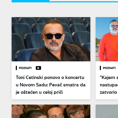
POZNATI
POZNATI
Toni Cetinski ponovo o koncertu
"Kajem 
u Novom Sadu: Pevač smatra da
nastupa
je oštećen u celoj priči
zatvorio
oglašava