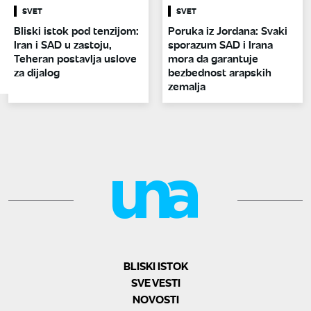
SVET
SVET
Bliski istok pod tenzijom:
Poruka iz Jordana: Svaki
Iran i SAD u zastoju,
sporazum SAD i Irana
Teheran postavlja uslove
mora da garantuje
za dijalog
bezbednost arapskih
zemalja
BLISKI ISTOK
SVE VESTI
NOVOSTI