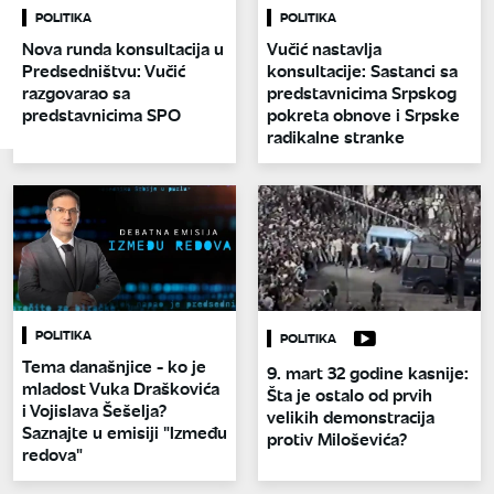
POLITIKA
POLITIKA
Nova runda konsultacija u
Vučić nastavlja
Predsedništvu: Vučić
konsultacije: Sastanci sa
razgovarao sa
predstavnicima Srpskog
predstavnicima SPO
pokreta obnove i Srpske
radikalne stranke
POLITIKA
POLITIKA
Tema današnjice - ko je
9. mart 32 godine kasnije:
mladost Vuka Draškovića
Šta je ostalo od prvih
i Vojislava Šešelja?
velikih demonstracija
Saznajte u emisiji "Između
protiv Miloševića?
redova"