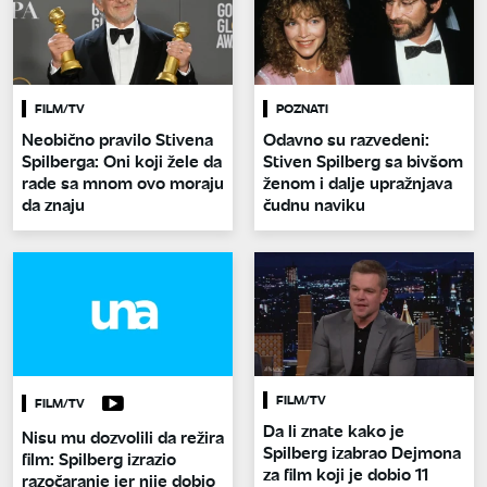
FILM/TV
POZNATI
Neobično pravilo Stivena
Odavno su razvedeni:
Spilberga: Oni koji žele da
Stiven Spilberg sa bivšom
rade sa mnom ovo moraju
ženom i dalje upražnjava
da znaju
čudnu naviku
FILM/TV
FILM/TV
Da li znate kako je
Nisu mu dozvolili da režira
Spilberg izabrao Dejmona
film: Spilberg izrazio
za film koji je dobio 11
razočaranje jer nije dobio