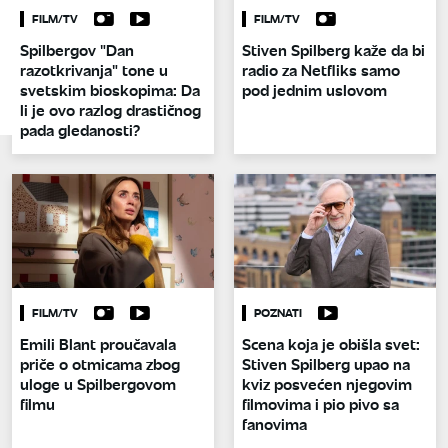
FILM/TV
FILM/TV
Spilbergov "Dan
Stiven Spilberg kaže da bi
razotkrivanja" tone u
radio za Netfliks samo
svetskim bioskopima: Da
pod jednim uslovom
li je ovo razlog drastičnog
pada gledanosti?
FILM/TV
POZNATI
Emili Blant proučavala
Scena koja je obišla svet:
priče o otmicama zbog
Stiven Spilberg upao na
uloge u Spilbergovom
kviz posvećen njegovim
filmu
filmovima i pio pivo sa
fanovima