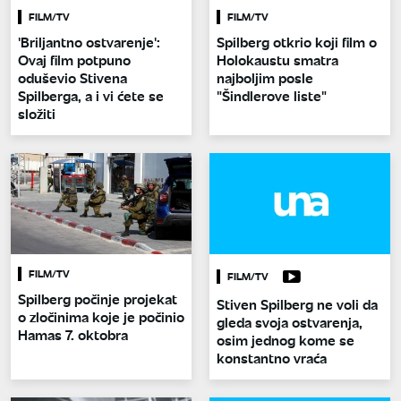
FILM/TV
FILM/TV
'Briljantno ostvarenje':
Spilberg otkrio koji film o
Ovaj film potpuno
Holokaustu smatra
oduševio Stivena
najboljim posle
Spilberga, a i vi ćete se
"Šindlerove liste"
složiti
FILM/TV
FILM/TV
Spilberg počinje projekat
Stiven Spilberg ne voli da
o zločinima koje je počinio
gleda svoja ostvarenja,
Hamas 7. oktobra
osim jednog kome se
konstantno vraća