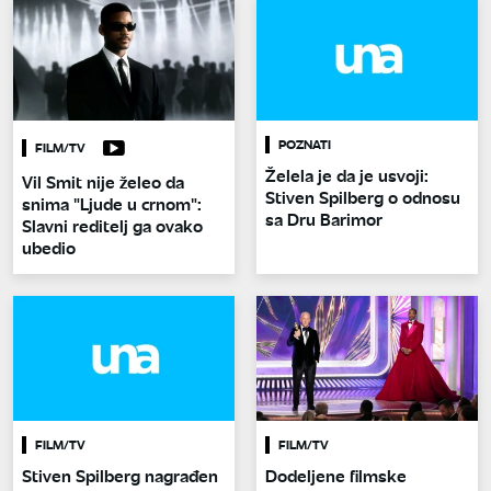
POZNATI
FILM/TV
Želela je da je usvoji:
Vil Smit nije želeo da
Stiven Spilberg o odnosu
snima "Ljude u crnom":
sa Dru Barimor
Slavni reditelj ga ovako
ubedio
FILM/TV
FILM/TV
Stiven Spilberg nagrađen
Dodeljene filmske