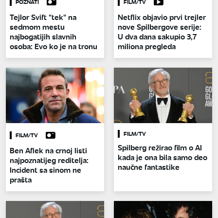
POZNATI
FILM/TV
Tejlor Svift "tek" na
Netflix objavio prvi trejler
sedmom mestu
nove Spilbergove serije:
najbogatijih slavnih
U dva dana sakupio 3,7
osoba: Evo ko je na tronu
miliona pregleda
FILM/TV
FILM/TV
Spilberg režirao film o AI
Ben Aflek na crnoj listi
kada je ona bila samo deo
najpoznatijeg reditelja:
naučne fantastike
Incident sa sinom ne
prašta