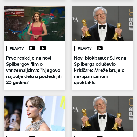
FILM/TV
FILM/TV
Prve reakcije na novi
Novi blokbaster Stivena
Spilbergov film o
Spilberga oduševio
vanzemaljcima: "Njegovo
kritičare: Mreže bruje o
najbolje delo u poslednjih
nezapamćenom
20 godina"
spektaklu