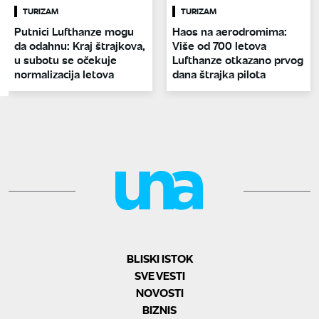
TURIZAM
TURIZAM
Putnici Lufthanze mogu
Haos na aerodromima:
da odahnu: Kraj štrajkova,
Više od 700 letova
u subotu se očekuje
Lufthanze otkazano prvog
normalizacija letova
dana štrajka pilota
BLISKI ISTOK
SVE VESTI
NOVOSTI
BIZNIS