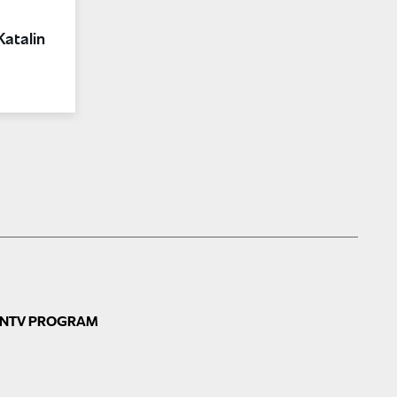
atalin
N
TV PROGRAM