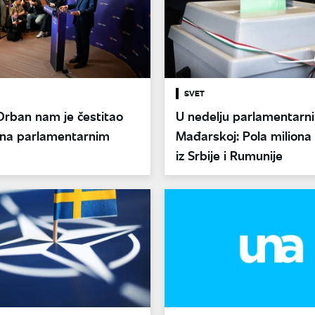
SVET
Orban nam je čestitao
U nedelju parlamentarni 
na parlamentarnim
Mađarskoj: Pola miliona
a
iz Srbije i Rumunije