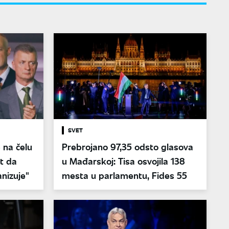
SVET
 na čelu
Prebrojano 97,35 odsto glasova
ut da
u Mađarskoj: Tisa osvojila 138
nizuje"
mesta u parlamentu, Fides 55