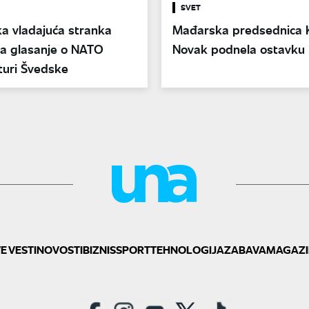
SVET
a vladajuća stranka
Mađarska predsednica K
la glasanje o NATO
Novak podnela ostavku
turi Švedske
E VESTI
NOVOSTI
BIZNIS
SPORT
TEHNOLOGIJA
ZABAVA
MAGAZI