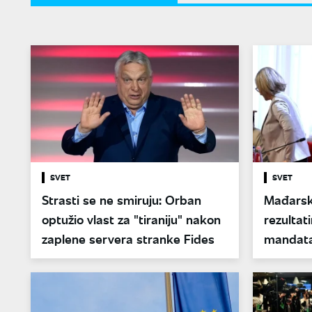
SVET
SVET
Strasti se ne smiruju: Orban
Mađarsk
optužio vlast za "tiraniju" nakon
rezultat
zaplene servera stranke Fides
mandata,
mesta