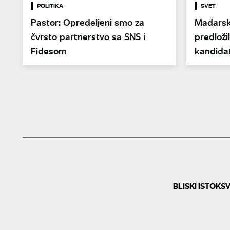
POLITIKA
SVET
Pastor: Opredeljeni smo za
Mađarsk
čvrsto partnerstvo sa SNS i
predloži
Fidesom
kandida
BLISKI ISTOK
SV