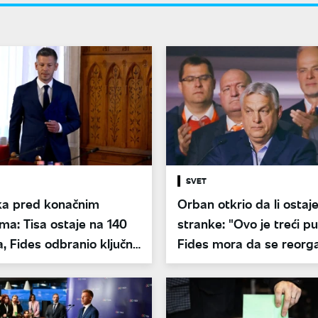
SVET
a pred konačnim
Orban otkrio da li ostaje
ima: Tisa ostaje na 140
stranke: "Ovo je treći p
 Fides odbranio ključna
Fides mora da se reorga