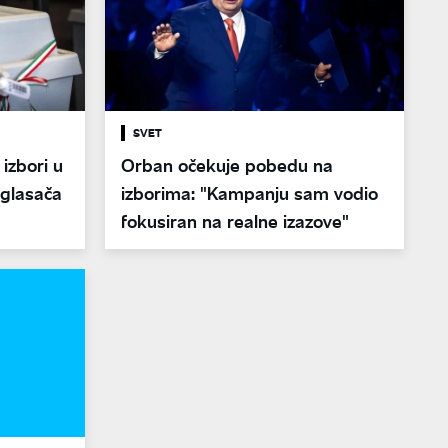
SVET
izbori u
Orban očekuje pobedu na
 glasača
izborima: "Kampanju sam vodio
fokusiran na realne izazove"