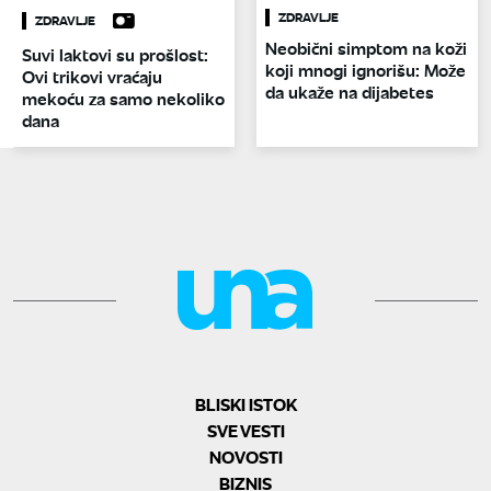
ZDRAVLJE
ZDRAVLJE
Neobični simptom na koži
Suvi laktovi su prošlost:
koji mnogi ignorišu: Može
Ovi trikovi vraćaju
da ukaže na dijabetes
mekoću za samo nekoliko
dana
BLISKI ISTOK
SVE VESTI
NOVOSTI
BIZNIS