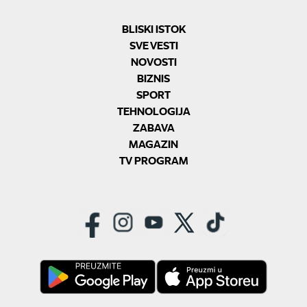
BLISKI ISTOK
SVE VESTI
NOVOSTI
BIZNIS
SPORT
TEHNOLOGIJA
ZABAVA
MAGAZIN
TV PROGRAM