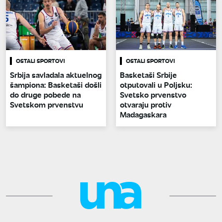
OSTALI SPORTOVI
OSTALI SPORTOVI
Srbija savladala aktuelnog
Basketaši Srbije
šampiona: Basketaši došli
otputovali u Poljsku:
do druge pobede na
Svetsko prvenstvo
Svetskom prvenstvu
otvaraju protiv
Madagaskara