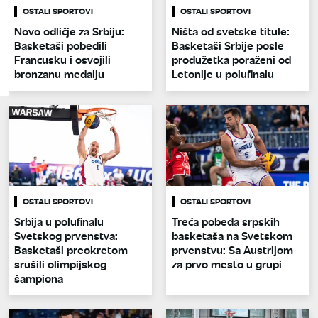
OSTALI SPORTOVI
OSTALI SPORTOVI
Novo odličje za Srbiju:
Ništa od svetske titule:
Basketaši pobedili
Basketaši Srbije posle
Francusku i osvojili
produžetka poraženi od
bronzanu medalju
Letonije u polufinalu
OSTALI SPORTOVI
OSTALI SPORTOVI
Srbija u polufinalu
Treća pobeda srpskih
Svetskog prvenstva:
basketaša na Svetskom
Basketaši preokretom
prvenstvu: Sa Austrijom
srušili olimpijskog
za prvo mesto u grupi
šampiona