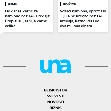
BIZNIS
DRUŠTVO
Od danas kazne za
Vozači kamiona, oprez: Od
kamione bez TAG uređaja:
1. jula ne krećite bez TAG
Propisi su jasni, a kazne
uređaja, kazne idu i do
velike
dva miliona dinara
BLISKI ISTOK
SVE VESTI
NOVOSTI
BIZNIS