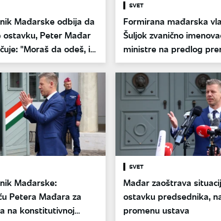
SVET
nik Mađarske odbija da
Formirana mađarska vla
 ostavku, Peter Mađar
Šuljok zvanično imenova
uje: "Moraš da odeš, i
ministre na predlog pre
"
Mađara
SVET
nik Mađarske:
Mađar zaoštrava situacij
iću Petera Mađara za
ostavku predsednika, na
a na konstitutivnoj
promenu ustava