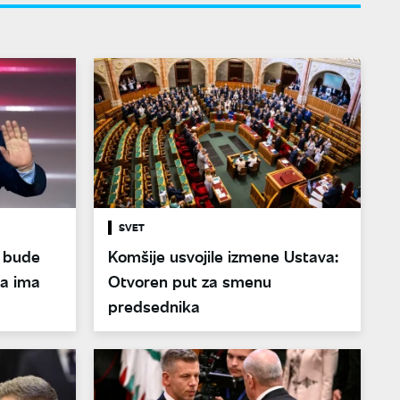
SVET
 bude
Komšije usvojile izmene Ustava:
a ima
Otvoren put za smenu
predsednika