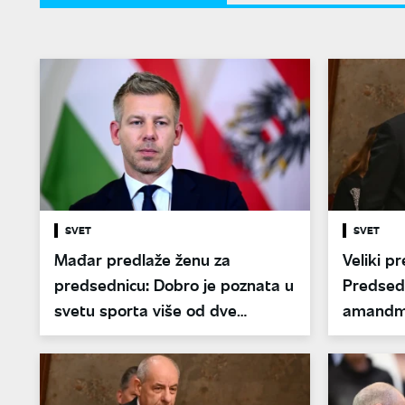
SVET
SVET
Mađar predlaže ženu za
Veliki p
predsednicu: Dobro je poznata u
Predsed
svetu sporta više od dve
amandma
decenije
mandat