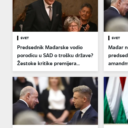
SVET
SVET
Predsednik Mađarske vodio
Mađar n
porodicu u SAD o trošku države?
predsedn
Žestoke kritike premijera
amandm
Mađara