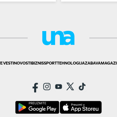
 parlamenta
E VESTI
NOVOSTI
BIZNIS
SPORT
TEHNOLOGIJA
ZABAVA
MAGAZI