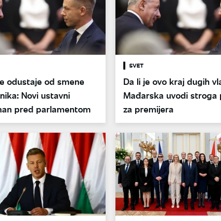
SVET
e odustaje od smene
Da li je ovo kraj dugih v
ika: Novi ustavni
Mađarska uvodi stroga 
an pred parlamentom
za premijera