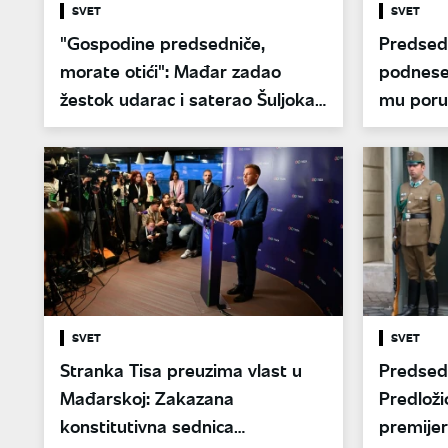
SVET
SVET
"Gospodine predsedniče,
Predsed
morate otići": Mađar zadao
podnese
žestok udarac i saterao Šuljoka
mu poruč
u ćošak
otići ćeš
SVET
SVET
Stranka Tisa preuzima vlast u
Predsed
Mađarskoj: Zakazana
Predlož
konstitutivna sednica
premijer