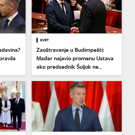
SVET
ladavina?
Zaoštravanje u Budimpešti:
pravila
Mađar najavio promenu Ustava
ako predsednik Šuljok ne
podnese ostavku