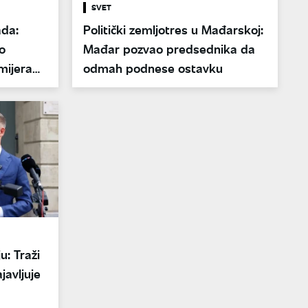
SVET
da:
Politički zemljotres u Mađarskoj:
o
Mađar pozvao predsednika da
mijera
odmah podnese ostavku
u: Traži
javljuje