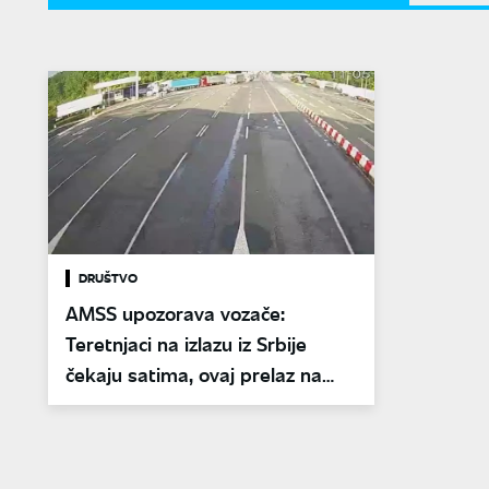
DRUŠTVO
AMSS upozorava vozače:
Teretnjaci na izlazu iz Srbije
čekaju satima, ovaj prelaz na
udaru