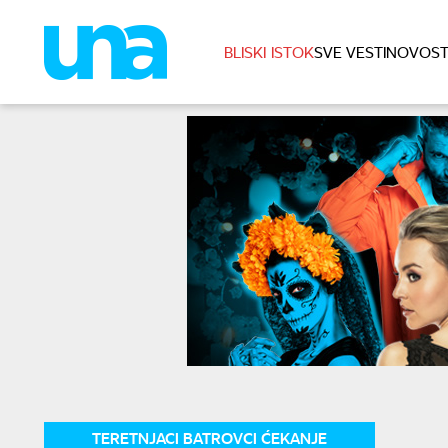
BLISKI ISTOK
SVE VESTI
NOVOST
TERETNJACI BATROVCI ĆEKANJE