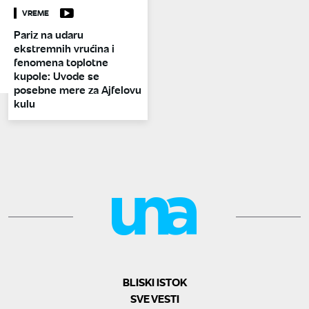
VREME
Pariz na udaru
ekstremnih vrućina i
fenomena toplotne
kupole: Uvode se
posebne mere za Ajfelovu
kulu
BLISKI ISTOK
SVE VESTI