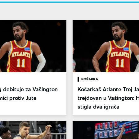
KOŠARKA
g debituje za Vašington
Košarkaš Atlante Trej J
ici protiv Jute
trejdovan u Vašington:
stigla dva igrača