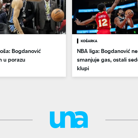
KOŠARKA
loša: Bogdanović
NBA liga: Bogdanović ne
n u porazu
smanjuje gas, ostali sed
klupi