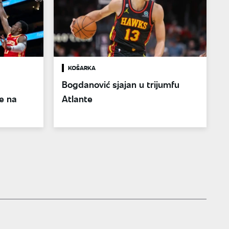
KOŠARKA
Bogdanović sjajan u trijumfu
e na
Atlante