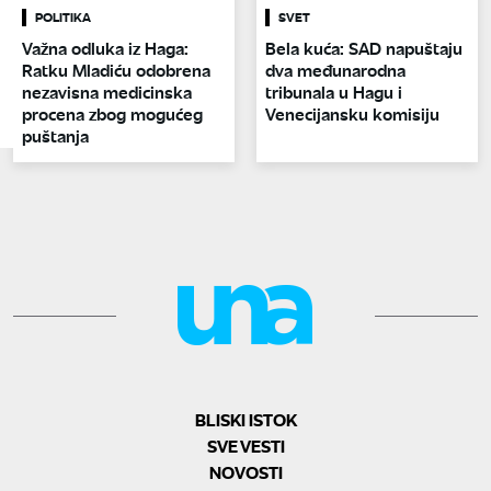
POLITIKA
SVET
Važna odluka iz Haga:
Bela kuća: SAD napuštaju
Ratku Mladiću odobrena
dva međunarodna
nezavisna medicinska
tribunala u Hagu i
procena zbog mogućeg
Venecijansku komisiju
puštanja
BLISKI ISTOK
SVE VESTI
NOVOSTI